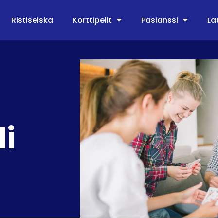
Ristiseiska
Korttipelit
Pasianssi
La
li