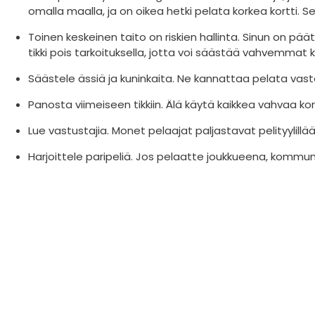
omalla maalla, ja on oikea hetki pelata korkea kortti. Se 
Toinen keskeinen taito on riskien hallinta. Sinun on pä
tikki pois tarkoituksella, jotta voi säästää vahvemmat 
Säästele ässiä ja kuninkaita. Ne kannattaa pelata vasta, 
Panosta viimeiseen tikkiin. Älä käytä kaikkea vahvaa kortt
Lue vastustajia. Monet pelaajat paljastavat pelityylillään
Harjoittele paripeliä. Jos pelaatte joukkueena, kommuni