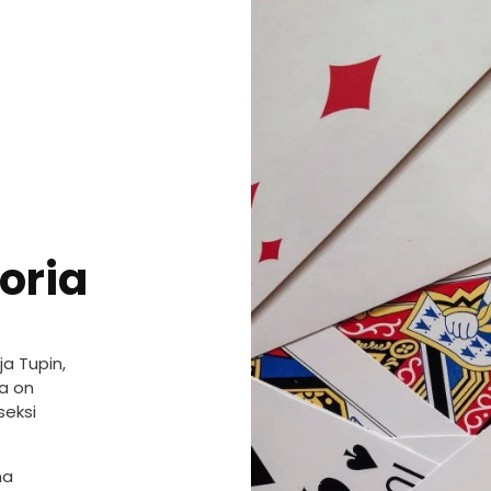
toria
ja Tupin,
ta on
eksi
na