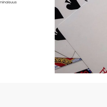
ominaisuus