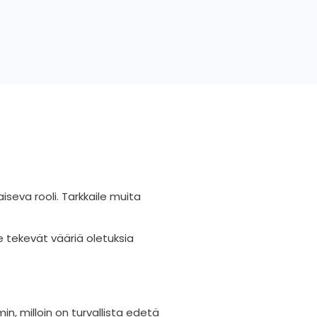
iseva rooli. Tarkkaile muita
he tekevät vääriä oletuksia
n, milloin on turvallista edetä