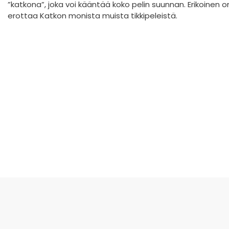
”katkona”, joka voi kääntää koko pelin suunnan. Erikoinen 
erottaa Katkon monista muista tikkipeleistä.