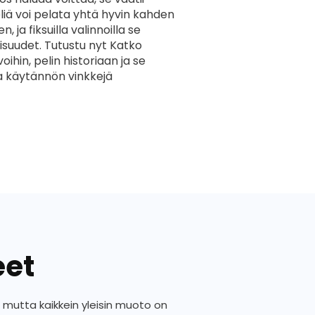
eliä voi pelata yhtä hyvin kahden
ja fiksuilla valinnoilla se
isuudet. Tutustu nyt Katko
oihin, pelin historiaan ja se
a käytännön vinkkejä
eet
, mutta kaikkein yleisin muoto on