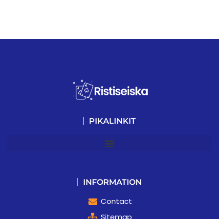
PIKALINKIT
INFORMATION
Contact
Sitemap