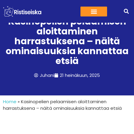
Kasinopelien pelaamisen
Aasi korttipeli – säännöt, ohjeet ja vinkit
aloittaminen
harrastuksena – näitä
ominaisuuksia kannattaa
etsiä
Juhani
21 heinäkuun, 2025
Home
»
Kasinopelien pelaamisen aloittaminen
harrastuksena – näitä ominaisuuksia kannattaa etsiä