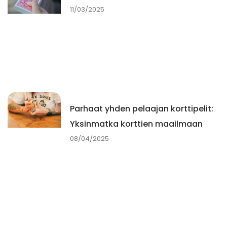
11/03/2025
Parhaat yhden pelaajan korttipelit:
Yksinmatka korttien maailmaan
08/04/2025