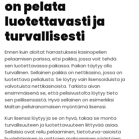
on pelata
luotettavasti ja
turvallisesti
Ennen kuin aloitat harrastuksesi kasinopelien
pelaamisen parissa, etsi paikka, jossa voit tehdä
sen luotettavassa paikassa. Paikan täytyy olla
turvallinen. Sellainen paikka on nettikasino, jossa on
luotettava pelialusta. Se löytyy vain lisensoiduista ja
valvotuista nettikasinoista. Tarkista aivan
ensimmäisenä se, että pelisivustolta löytyy tieto
sen pelilisenssistä. Hyvä sellainen on esimerkiksi
Maltan peliviranomaisen myöntämä lisenssi.
Kun lisenssi löytyy ja se on hyvä, takaa se monta
turvallisuuteen ja luotettavuuteen liittyvää asiaa.
Sellaisia ovat reilu pelaaminen, tietoturva-asioista
huolehtiminen ja voittojen maksaminen sääntöjen