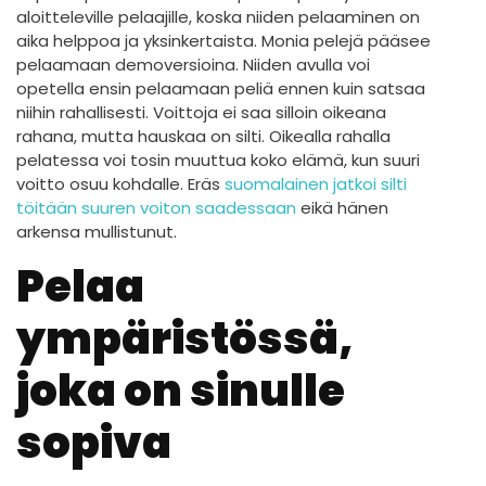
aloitteleville pelaajille, koska niiden pelaaminen on
aika helppoa ja yksinkertaista. Monia pelejä pääsee
pelaamaan demoversioina. Niiden avulla voi
opetella ensin pelaamaan peliä ennen kuin satsaa
niihin rahallisesti. Voittoja ei saa silloin oikeana
rahana, mutta hauskaa on silti. Oikealla rahalla
pelatessa voi tosin muuttua koko elämä, kun suuri
voitto osuu kohdalle. Eräs
suomalainen jatkoi silti
töitään suuren voiton saadessaan
eikä hänen
arkensa mullistunut.
Pelaa
ympäristössä,
joka on sinulle
sopiva