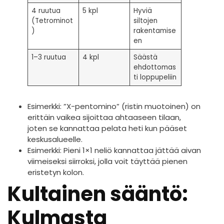
4 ruutua
5 kpl
Hyviä
(Tetrominot
siltojen
)
rakentamise
en
1–3 ruutua
4 kpl
Säästä
ehdottomas
ti loppupeliin
Esimerkki: ”X-pentomino” (ristin muotoinen) on
erittäin vaikea sijoittaa ahtaaseen tilaan,
joten se kannattaa pelata heti kun pääset
keskusalueelle.
Esimerkki: Pieni 1×1 neliö kannattaa jättää aivan
viimeiseksi siirroksi, jolla voit täyttää pienen
eristetyn kolon.
Kultainen sääntö:
Kulmasta