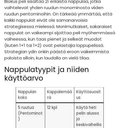
Blokus peli sisältää 21 erilaista nappulaa, jotka
vaihtelevat yhden ruudun monominosta viiden
ruudun pentominoihin. On tärkeää ymmärtää, että
kaikki nappulat eivät ole samanarvoisia
strategisessa mielessä. Monimutkaiset, sakaraiset
nappulat on vaikeampi sijoittaa peli myöhemmässä
vaiheessa, kun taas pienet ja selkeät muodot
(kuten 1×1 tai 1×2) ovat pelastajia loppupelissä.
Strategian ydin onkin päästä eroon vaikeimmista
paloista silloin, kun laudalla on vielä tilaa.
Nappulatyypit ja niiden
käyttöarvo
Nappulan
Kappalemää
Käyttösuosit
koko
rä
us
5 ruutua
12 kpl
Käytä heti
(Pentominot
pelin alussa
)
ja
keskivaiheilla