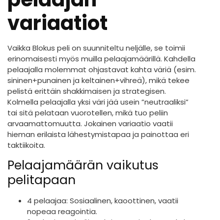
variaatiot
Vaikka Blokus peli on suunniteltu neljälle, se toimii
erinomaisesti myös muilla pelaajamäärillä. Kahdella
pelaajalla molemmat ohjastavat kahta väriä (esim.
sininen+punainen ja keltainen+vihreä), mikä tekee
pelistä erittäin shakkimaisen ja strategisen.
Kolmella pelaajalla yksi väri jää usein ”neutraaliksi”
tai sitä pelataan vuorotellen, mikä tuo peliin
arvaamattomuutta. Jokainen variaatio vaatii
hieman erilaista lähestymistapaa ja painottaa eri
taktiikoita.
Pelaajamäärän vaikutus
pelitapaan
4 pelaajaa: Sosiaalinen, kaoottinen, vaatii
nopeaa reagointia.