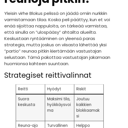
Yleisin virhe Blokus pelissä on jäädä omiin nurkkiin
varmistamaan tilaa. Koska peli päättyy, kun et voi
enää sijoittaa nappuloita, on tärkeää varmistaa,
että sinulla on ”ulospääsy” ahtailta alueilta.
Keskustaan ryntääminen on yleensä paras
strategia, mutta joskus on viisasta lähettää yksi
”partio” reunaa pitkin kiertämään vastustajan
selustaan. Tämä pakottaa vastustajan jakamaan
huomionsa kahteen suuntaan.
Strategiset reittivalinnat
Reitti
Hyödyt
Riskit
Suora
Maksimi tila,
Joutuu
keskusta
hyökkäysvoi
kaikkien
ma
blokkaamak
si
Reuna-ajo
Turvallinen
Helppo