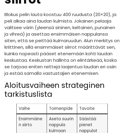
Blokus pelin lauta koostuu 400 ruudusta (20×20), ja
peli alkaa aina laudan kulmista. Jokainen pelaaja
valitsee värin (yleensä sininen, keltainen, punainen
ja vihreä) ja asettaa ensimmäisen nappulansa
siten, että se peittää kulmaruudun. Alun merkitys on
kriittinen, sillä ensimmäiset siirrot määrittävät sen,
kuinka nopeasti pääset etenemään kohti laudan
keskustaa. Keskustan hallinta on elintärkeää, koska
se tarjoaa eniten reittejä laajentua laudan eri osiin
ja estää samalla vastustajien etenemisen.
Aloitusvaiheen strateginen
tarkistuslista
Vaihe
Toimenpide
Tavoite
Ensimmäine
Aseta suurin
Säästää
n siirto
nappula
pienet
kulmaan
nappulat