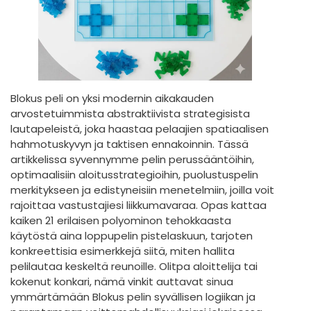
Blokus peli on yksi modernin aikakauden
arvostetuimmista abstraktiivista strategisista
lautapeleistä, joka haastaa pelaajien spatiaalisen
hahmotuskyvyn ja taktisen ennakoinnin. Tässä
artikkelissa syvennymme pelin perussääntöihin,
optimaalisiin aloitusstrategioihin, puolustuspelin
merkitykseen ja edistyneisiin menetelmiin, joilla voit
rajoittaa vastustajiesi liikkumavaraa. Opas kattaa
kaiken 21 erilaisen polyominon tehokkaasta
käytöstä aina loppupelin pistelaskuun, tarjoten
konkreettisia esimerkkejä siitä, miten hallita
pelilautaa keskeltä reunoille. Olitpa aloittelija tai
kokenut konkari, nämä vinkit auttavat sinua
ymmärtämään Blokus pelin syvällisen logiikan ja