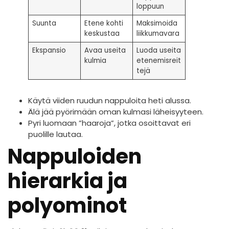
loppuun
Suunta
Etene kohti
Maksimoida
keskustaa
liikkumavara
Ekspansio
Avaa useita
Luoda useita
kulmia
etenemisreit
tejä
Käytä viiden ruudun nappuloita heti alussa.
Älä jää pyörimään oman kulmasi läheisyyteen.
Pyri luomaan ”haaroja”, jotka osoittavat eri
puolille lautaa.
Nappuloiden
hierarkia ja
polyominot