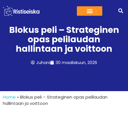
Aasi korttipeli – säännöt, ohjeet ja vinkit
Blokus peli – Strateginen
opas pelilaudan
hallintaan ja voittoon
Juhani
30 maaliskuun, 2026
Home
»
Blokus peli – Strateginen opas pelilaudan
hallintaan ja voittoon