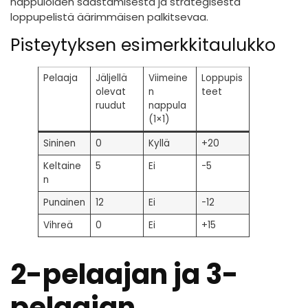
nappuloiden säästämisestä ja strategisesta
loppupelistä äärimmäisen palkitsevaa.
Pisteytyksen esimerkkitaulukko
Pelaaja
Jäljellä
Viimeine
Loppupis
olevat
n
teet
ruudut
nappula
(1×1)
Sininen
0
Kyllä
+20
Keltaine
5
Ei
-5
n
Punainen
12
Ei
-12
Vihreä
0
Ei
+15
2-pelaajan ja 3-
pelaajan