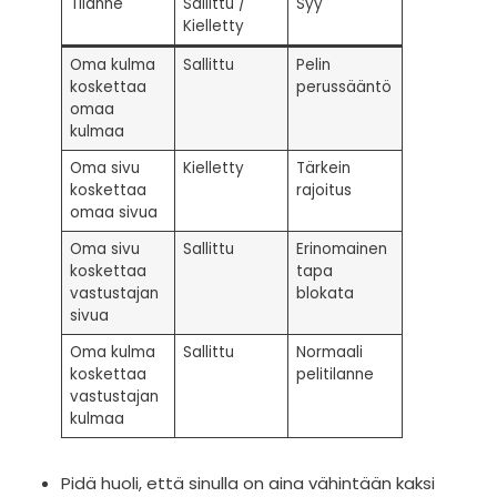
Tilanne
Sallittu /
Syy
Kielletty
Oma kulma
Sallittu
Pelin
koskettaa
perussääntö
omaa
kulmaa
Oma sivu
Kielletty
Tärkein
koskettaa
rajoitus
omaa sivua
Oma sivu
Sallittu
Erinomainen
koskettaa
tapa
vastustajan
blokata
sivua
Oma kulma
Sallittu
Normaali
koskettaa
pelitilanne
vastustajan
kulmaa
Pidä huoli, että sinulla on aina vähintään kaksi