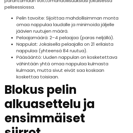
parantamaan voittomahdollisuuksiasi jokaisessa
pelisessiossa.
Pelin tavoite: Sijoittaa mahdollisimman monta
omaa nappulaa laudalle ja minimoida jäljelle
jäävien ruutujen määrä.
Pelaajamäärä: 2–4 pelaajaa (paras neljällä).
Nappulat: Jokaisella pelaajalla on 21 erilaista
nappulaa (yhteensä 84 ruutua).
Pääsääntö: Uuden nappulan on kosketettava
vähintään yhtä omaa nappulaa kulmasta
kulmaan, mutta sivut eivät saa koskaan
koskettaa toisiaan.
Blokus pelin
alkuasettelu ja
ensimmäiset
siirrot