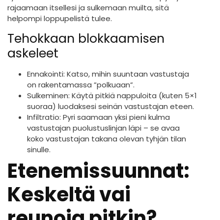
rajaamaan itsellesi ja sulkemaan muilta, sitä
helpompi loppupelistä tulee.
Tehokkaan blokkaamisen
askeleet
Ennakointi: Katso, mihin suuntaan vastustaja
on rakentamassa ”polkuaan”.
Sulkeminen: Käytä pitkiä nappuloita (kuten 5×1
suoraa) luodaksesi seinän vastustajan eteen.
Infiltratio: Pyri saamaan yksi pieni kulma
vastustajan puolustuslinjan läpi – se avaa
koko vastustajan takana olevan tyhjän tilan
sinulle.
Etenemissuunnat:
Keskeltä vai
reunoja pitkin?